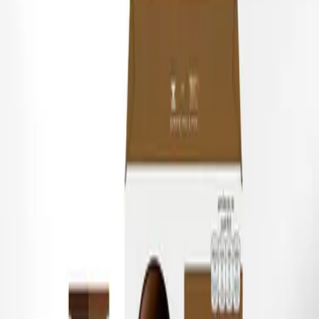
กับรสชาติที่กลมกล่อมลงตัวของกาแฟและนมคุณภาพเยี่ยม
ที่มาพร้อมกับความอร่อยที่คุ้นเคยได้แล้ววันนี้ที่บ้านของคุณ "
ส่วนประกอบ:
กาแฟคั่วบด & นมผงขาดมันเนยเต็มส่วนผสมน้ำตาล. นมผงขาด
มันเนยเต็มส่วน (82%), น้ำตาล (18%). อาจมีถั่วเหลือง.
แคปซูลสีดำ 6 ชิ้น x 5.5 กรัม และ แคปซูลสีขาว 6 ชิ้น x 14.5
กรัม = 102 กรัม
NUTRITION INFORMATION
Unit
Per 100 g
Per 100 ml
Per s
Energy(with fibers 8kJ/g)
kJ
1749
133
2
Energy (with fibers 2kcal/g)
kcal
419
32
7
Fat
g
20.7
1.5
3
of which: saturates
g
12.1
0.9
2