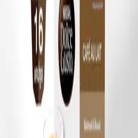
Available Carbohydrates
g
33.6
2.9
6
of which: sugars
g
30.1
2.6
6
Fibre (DP > 3)
g
10.6
0.1
0
Protein
g
17.2
1.3
3
Salt
g
0.45
0.04
0.
*ปริมาณสารอาหารที่แนะนำให้บริโภคสำหรับผู้ใหญ่ทั่วไป
(8400 กิโลจูล/2000 กิโลแคลอรี)
ผลิตภัณฑ์อื่นที่เหมาะกับคุณ
สตาร์บัคส์ ไอสซ์ อเมริกาโน่