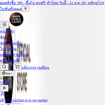
ยอดสั่งซื้อ 399.- ขึ้นไป ส่งฟรี! ทั่วไทย วันนี้ - 31 ส.ค. 69 | คลิกดูโปร
โมชั่นทั้งหมด
สตาร์บัคส์ คาปูชิโน่
หน้าหลัก
ช้อป
ซื้อ 4 รับ 1 ชิ้น ฟรี
สูตรเครื่องดื่ม
โปรโมชั่น
Buy 4 Pack of NESCAFÉ Dolce Gusto / Starbucks
แพ็กเกจรายเดือน
® Get Free 1 boxes of Espresso Intenso capsules
พรีมิโอ คลับ
1/4
แพ็กเกจรายเดือน
TH
เพิ่มอีก 3 เพื่อปลดล็อก
Menu
TH
EN
ปริมาณ
200
มล.
เข้าสู่ระบบ
Sign in to get started
จำนวนกล่อง