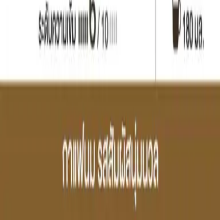
Help
คำถามที่พบบ่อย (FAQ)
User Manual
การจัดส่ง & ติดตามพัสดุ
การคืนสินค้า/เคลม/รับประกัน
Our Services
My Account
เข้าสู่ระบบ / สมัครสมาชิก
ข้อมูลสมาชิก
ประวัติการสั่งซื้อ
การสมัครรายเดือนของฉัน
ที่อยู่จัดส่ง / วิธีชำระเงิน
About Us
เมล็ดกาแฟจากแหล่งเพาะปลูกระดับโลก
แคปซูลอัจฉริยะ
เครื่องชงกาแฟระดับมืออาชีพ