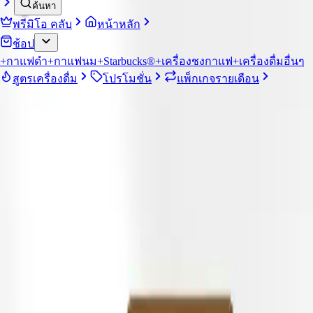
ค้นหา
1
พรีมิโอ คลับ
หน้าหลัก
฿
279.00
ช้อป
รูปแบบการสั่งซื้อ
+
กาแฟดำ
+
กาแฟนม
+
Starbucks®
+
เครื่องชงกาแฟ
+
เครื่องดื่มอื่นๆ
ซื้อครั้งเดียว
สูตรเครื่องดื่ม
โปรโมชั่น
แพ็กเกจรายเดือน
฿
279.00
สมัครสมาชิกรายเดือน
ลด 20%
ผสมแคปซูลจากบันเดิลนี้ได้ตามใจ ยิ่งซื้อมากยิ่งประหยัดมากขึ้น
รายละเอียด
ส่วนประกอบ
รายละเอียด:
"ค้นพบรสชาติกาแฟที่เข้มข้นและนุ่มนวลของ สตาร์บัคส์ เน
สกาแฟ ดอลเช่ กุสโต้ คาปูชิโน่ สรรค์สร้างด้วยแรงบันดาลใจ
จาก สตาร์บัคส์ เนสกาแฟ ดอลเช่ กุสโต้ คาปูชิโน่ ร่วมดื่มด่ำไป