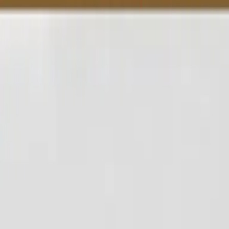
เริ่มต้นชงกาแฟแก้วโปรดของคุณ
บริการลูกค้า
ndg.customerservice@intrepid.asia
02-460-9263
จ–ศ: 9.00–18.00 (ยกเว้นวันหยุด)
สอบถามข้อมูลสินค้า
dolcegusto@th.nestle.com
02-657-8601 หรือ 1162
ตลอด 24 ชั่วโมง
©2026 All rights reserved.
ดำเนินการโดย Intrepid
นโยบายความเป็นส่วนตัว
|
นโยบายคุกกี้
|
|
ข้อกำหนด
ตั้งค่าคุกกี้
และเงื่อนไข